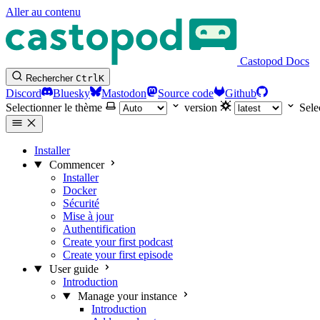
Aller au contenu
Castopod Docs
Rechercher
Ctrl
K
Discord
Bluesky
Mastodon
Source code
Github
Selectionner le thème
version
Sele
Installer
Commencer
Installer
Docker
Sécurité
Mise à jour
Authentification
Create your first podcast
Create your first episode
User guide
Introduction
Manage your instance
Introduction