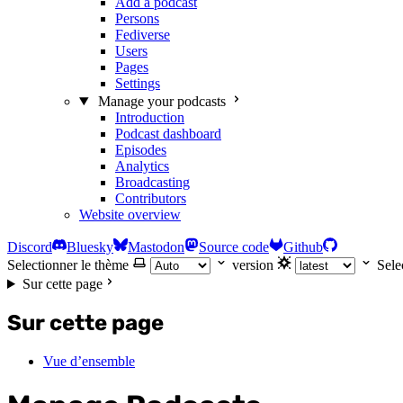
Add a podcast
Persons
Fediverse
Users
Pages
Settings
Manage your podcasts
Introduction
Podcast dashboard
Episodes
Analytics
Broadcasting
Contributors
Website overview
Discord
Bluesky
Mastodon
Source code
Github
Selectionner le thème
version
Sele
Sur cette page
Sur cette page
Vue d’ensemble