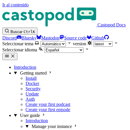
Ir al contenido
Castopod Docs
Buscar
Ctrl
K
Discord
Bluesky
Mastodon
Source code
Github
Seleccionar tema
version
Seleccionar idioma
Introduction
Getting started
Install
Docker
Security
Update
Auth
Create your first podcast
Create your first episode
User guide
Introduction
Manage your instance