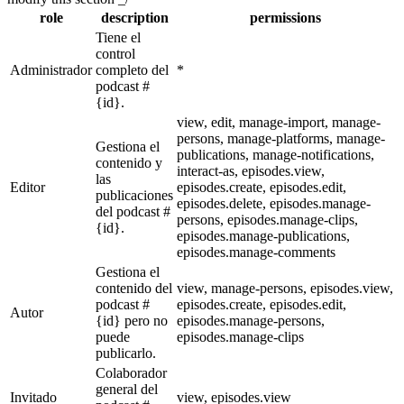
role
description
permissions
Tiene el
control
Administrador
completo del
*
podcast #
{id}.
view, edit, manage-import, manage-
persons, manage-platforms, manage-
Gestiona el
publications, manage-notifications,
contenido y
interact-as, episodes.view,
las
Editor
episodes.create, episodes.edit,
publicaciones
episodes.delete, episodes.manage-
del podcast #
persons, episodes.manage-clips,
{id}.
episodes.manage-publications,
episodes.manage-comments
Gestiona el
contenido del
view, manage-persons, episodes.view,
podcast #
episodes.create, episodes.edit,
Autor
{id} pero no
episodes.manage-persons,
puede
episodes.manage-clips
publicarlo.
Colaborador
general del
Invitado
view, episodes.view