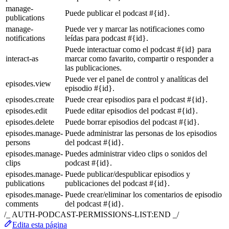
manage-
Puede publicar el podcast #{id}.
publications
manage-
Puede ver y marcar las notificaciones como
notifications
leídas para podcast #{id}.
Puede interactuar como el podcast #{id} para
interact-as
marcar como favarito, compartir o responder a
las publicaciones.
Puede ver el panel de control y analíticas del
episodes.view
episodio #{id}.
episodes.create
Puede crear episodios para el podcast #{id}.
episodes.edit
Puede editar episodios del podcast #{id}.
episodes.delete
Puede borrar episodios del podcast #{id}.
episodes.manage-
Puede administrar las personas de los episodios
persons
del podcast #{id}.
episodes.manage-
Puedes administrar video clips o sonidos del
clips
podcast #{id}.
episodes.manage-
Puede publicar/despublicar episodios y
publications
publicaciones del podcast #{id}.
episodes.manage-
Puede crear/eliminar los comentarios de episodio
comments
del podcast #{id}.
/_ AUTH-PODCAST-PERMISSIONS-LIST:END _/
Edita esta página