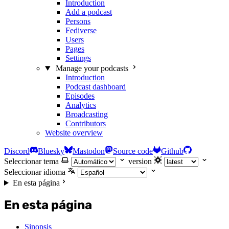
Introduction
Add a podcast
Persons
Fediverse
Users
Pages
Settings
Manage your podcasts
Introduction
Podcast dashboard
Episodes
Analytics
Broadcasting
Contributors
Website overview
Discord
Bluesky
Mastodon
Source code
Github
Seleccionar tema
version
Seleccionar idioma
En esta página
En esta página
Sinopsis