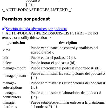
podcast #
{id}.
/_ AUTH-PODCAST-ROLES-LIST:END _/
Permisos por podcast
Sección titulada «Permisos por podcast»
/_ AUTH-PODCAST-PERMISSIONS-LIST:START - Do not
remove or modify this section _/
permission
description
Puede ver el panel de control y analíticas del
view
episodio #{id}.
edit
Puede editar el podcast #{id}.
delete
Puede borrar el podcast #{id}.
manage-import
Puede sincronizar el podcast importado #{id}.
Puede administrar las suscripciones del podcast #
manage-persons
{id}.
manage-
Puede administrar las suscripciones del podcast #
subscriptions
{id}.
manage-
Puede administrar colaboradores del podcast #
contributors
{id}.
manage-
Puede establecer/eliminar enlaces a la plataforma
platforms
del podcast #{id}.