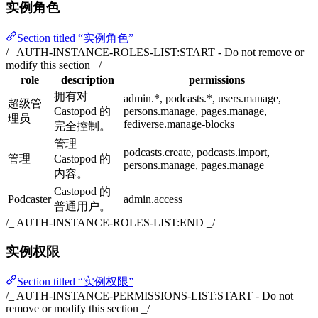
实例角色
Section titled “实例角色”
/_ AUTH-INSTANCE-ROLES-LIST:START - Do not remove or
modify this section _/
role
description
permissions
拥有对
admin.*, podcasts.*, users.manage,
超级管
Castopod 的
persons.manage, pages.manage,
理员
fediverse.manage-blocks
完全控制。
管理
podcasts.create, podcasts.import,
管理
Castopod 的
persons.manage, pages.manage
内容。
Castopod 的
Podcaster
admin.access
普通用户。
/_ AUTH-INSTANCE-ROLES-LIST:END _/
实例权限
Section titled “实例权限”
/_ AUTH-INSTANCE-PERMISSIONS-LIST:START - Do not
remove or modify this section _/