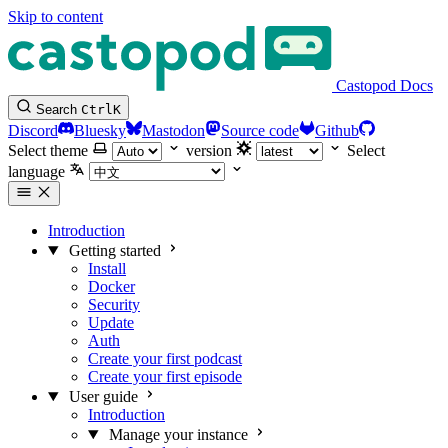
Skip to content
Castopod Docs
Search
Ctrl
K
Discord
Bluesky
Mastodon
Source code
Github
Select theme
version
Select
language
Introduction
Getting started
Install
Docker
Security
Update
Auth
Create your first podcast
Create your first episode
User guide
Introduction
Manage your instance