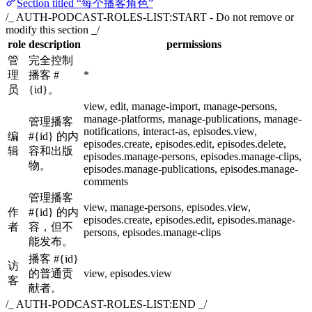
Section titled “每个播客角色”
/_ AUTH-PODCAST-ROLES-LIST:START - Do not remove or
modify this section _/
role
description
permissions
管
完全控制
理
播客 #
*
员
{id}。
view, edit, manage-import, manage-persons,
manage-platforms, manage-publications, manage-
管理播客
notifications, interact-as, episodes.view,
编
#{id} 的内
episodes.create, episodes.edit, episodes.delete,
辑
容和出版
episodes.manage-persons, episodes.manage-clips,
物。
episodes.manage-publications, episodes.manage-
comments
管理播客
view, manage-persons, episodes.view,
作
#{id} 的内
episodes.create, episodes.edit, episodes.manage-
者
容，但不
persons, episodes.manage-clips
能发布。
播客 #{id}
访
的普通贡
view, episodes.view
客
献者。
/_ AUTH-PODCAST-ROLES-LIST:END _/