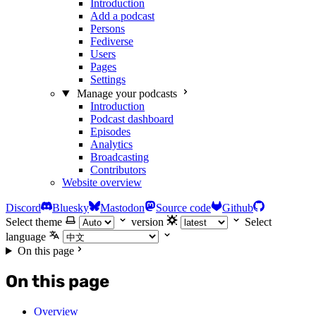
Introduction
Add a podcast
Persons
Fediverse
Users
Pages
Settings
Manage your podcasts
Introduction
Podcast dashboard
Episodes
Analytics
Broadcasting
Contributors
Website overview
Discord
Bluesky
Mastodon
Source code
Github
Select theme
version
Select
language
On this page
On this page
Overview