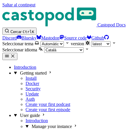
Saltar al contingut
Castopod Docs
Cercar
Ctrl
K
Discord
Bluesky
Mastodon
Source code
Github
Seleccionar tema
version
Seleccionar idioma
Introduction
Getting started
Install
Docker
Security
Update
Auth
Create your first podcast
Create your first episode
User guide
Introduction
Manage your instance