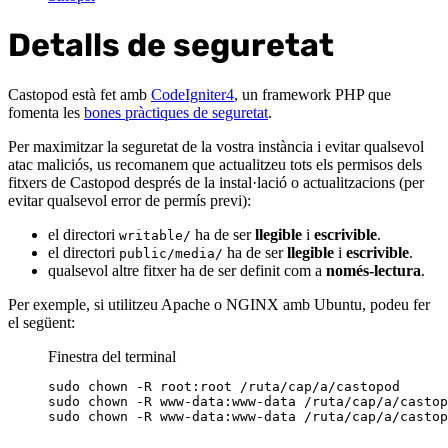
Detalls de seguretat
Castopod està fet amb
CodeIgniter4
, un framework PHP que
fomenta les
bones pràctiques de seguretat
.
Per maximitzar la seguretat de la vostra instància i evitar qualsevol
atac maliciós, us recomanem que actualitzeu tots els permisos dels
fitxers de Castopod després de la instal·lació o actualitzacions (per
evitar qualsevol error de permís previ):
el directori
ha de ser
llegible
i
escrivible
.
writable/
el directori
ha de ser
llegible
i
escrivible
.
public/media/
qualsevol altre fitxer ha de ser definit com a
només-lectura
.
Per exemple, si utilitzeu Apache o NGINX amb Ubuntu, podeu fer
el següent:
Finestra del terminal
sudo
chown
-R
root:root
/ruta/cap/a/castopod
sudo
chown
-R
www-data:www-data
/ruta/cap/a/castop
sudo
chown
-R
www-data:www-data
/ruta/cap/a/castop