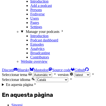
Introduction
Add a podcast
Persons
Fediverse
Users
Pages
Settings
Manage your podcasts
Introduction
Podcast dashboard
Episodes
Analytics
Broadcasting
Contributors
Website overview
Discord
Bluesky
Mastodon
Source code
Github
Seleccionar tema
version
Seleccionar idioma
En aquesta pàgina
En aquesta pàgina
Sinopsi