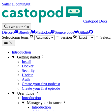
Saltar al contingut
Castopod Docs
Cercar
Ctrl
K
Discord
Bluesky
Mastodon
Source code
Github
Seleccionar tema
version
Selecc
Introduction
Getting started
Install
Docker
Security
Update
Auth
Create your first podcast
Create your first episode
User guide
Introduction
Manage your instance
Introduction