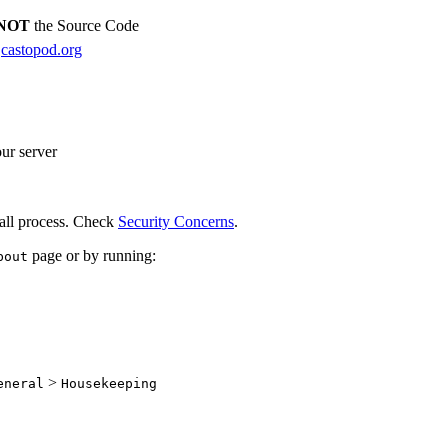
NOT
the Source Code
m
castopod.org
ur server
tall process. Check
Security Concerns
.
page or by running:
bout
>
eneral
Housekeeping