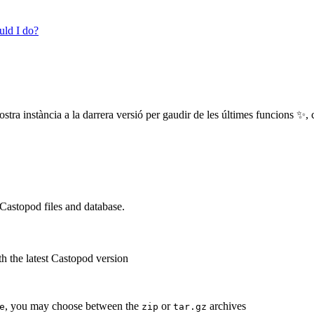
uld I do?
ostra instància a la darrera versió per gaudir de les últimes funcions ✨,
astopod files and database.
th the latest Castopod version
, you may choose between the
or
archives
e
zip
tar.gz