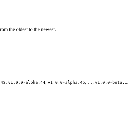
rom the oldest to the newest.
,
,
, …,
.
.43
v1.0.0-alpha.44
v1.0.0-alpha.45
v1.0.0-beta.1