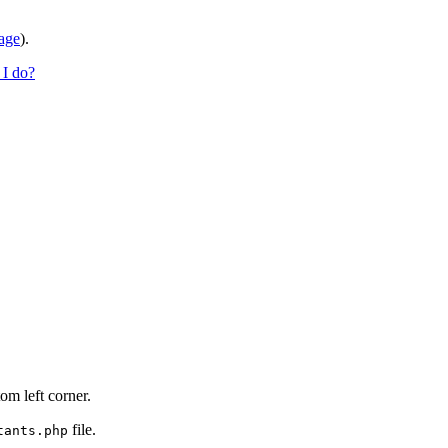
page
).
 I do?
om left corner.
file.
tants.php