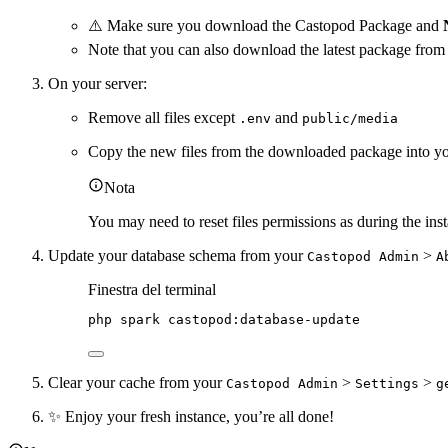
⚠️ Make sure you download the Castopod Package and
Note that you can also download the latest package fro
On your server:
Remove all files except
and
.env
public/media
Copy the new files from the downloaded package into yo
Nota
You may need to reset files permissions as during the ins
Update your database schema from your
>
Castopod Admin
A
Finestra del terminal
php
spark
castopod:database-update
Clear your cache from your
>
>
Castopod Admin
Settings
g
✨ Enjoy your fresh instance, you’re all done!