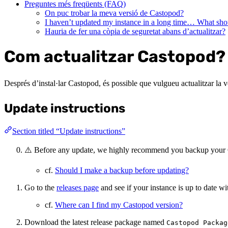
Preguntes més freqüents (FAQ)
On puc trobar la meva versió de Castopod?
I haven’t updated my instance in a long time… What sho
Hauria de fer una còpia de seguretat abans d’actualitzar?
Com actualitzar Castopod?
Després d’instal·lar Castopod, és possible que vulgueu actualitzar la v
Update instructions
Section titled “Update instructions”
⚠️ Before any update, we highly recommend you backup your C
cf.
Should I make a backup before updating?
Go to the
releases page
and see if your instance is up to date wi
cf.
Where can I find my Castopod version?
Download the latest release package named
Castopod Packag