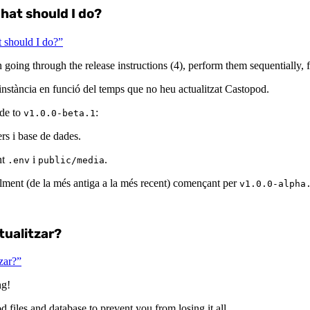
hat should I do?
t should I do?”
 going through the release instructions (4), perform them sequentially, f
 instància en funció del temps que no heu actualitzat Castopod.
ade to
:
v1.0.0-beta.1
rs i base de dades.
nt
i
.
.env
public/media
alment (de la més antiga a la més recent) començant per
v1.0.0-alpha
tualitzar?
tzar?”
ng!
 files and database to prevent you from losing it all…