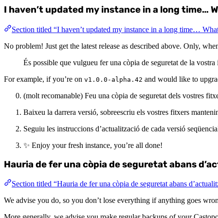
I haven’t updated my instance in a long time… W
Section titled “I haven’t updated my instance in a long time… Wha
No problem! Just get the latest release as described above. Only, when
És possible que vulgueu fer una còpia de seguretat de la vostra
For example, if you’re on
and would like to upgr
v1.0.0-alpha.42
(molt recomanable) Feu una còpia de seguretat dels vostres fitxe
Baixeu la darrera versió, sobreescriu els vostres fitxers manteni
Seguiu les instruccions d’actualització de cada versió seqüenci
✨ Enjoy your fresh instance, you’re all done!
Hauria de fer una còpia de seguretat abans d’ac
Section titled “Hauria de fer una còpia de seguretat abans d’actuali
We advise you do, so you don’t lose everything if anything goes wro
More generally, we advise you make regular backups of your Castopod