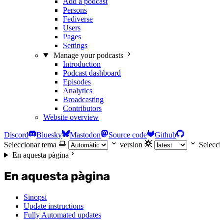
Add a podcast
Persons
Fediverse
Users
Pages
Settings
Manage your podcasts
Introduction
Podcast dashboard
Episodes
Analytics
Broadcasting
Contributors
Website overview
Discord
Bluesky
Mastodon
Source code
Github
Seleccionar tema
version
Selecc
En aquesta pàgina
En aquesta pàgina
Sinopsi
Update instructions
Fully Automated updates