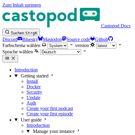
Zum Inhalt springen
Castopod Docs
Suchen
Strg
K
Discord
Bluesky
Mastodon
Source code
Github
Farbschema wählen
version
Sprache wählen
Introduction
Getting started
Install
Docker
Security
Update
Auth
Create your first podcast
Create your first episode
User guide
Introduction
Manage your instance