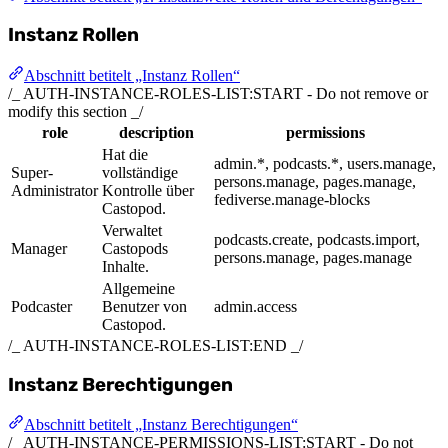
Instanz Rollen
Abschnitt betitelt „Instanz Rollen“
/_ AUTH-INSTANCE-ROLES-LIST:START - Do not remove or
modify this section _/
role
description
permissions
Hat die
admin.*, podcasts.*, users.manage,
Super-
vollständige
persons.manage, pages.manage,
Administrator
Kontrolle über
fediverse.manage-blocks
Castopod.
Verwaltet
podcasts.create, podcasts.import,
Manager
Castopods
persons.manage, pages.manage
Inhalte.
Allgemeine
Podcaster
Benutzer von
admin.access
Castopod.
/_ AUTH-INSTANCE-ROLES-LIST:END _/
Instanz Berechtigungen
Abschnitt betitelt „Instanz Berechtigungen“
/_ AUTH-INSTANCE-PERMISSIONS-LIST:START - Do not