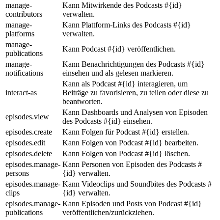
manage-
Kann Mitwirkende des Podcasts #{id}
contributors
verwalten.
manage-
Kann Plattform-Links des Podcasts #{id}
platforms
verwalten.
manage-
Kann Podcast #{id} veröffentlichen.
publications
manage-
Kann Benachrichtigungen des Podcasts #{id}
notifications
einsehen und als gelesen markieren.
Kann als Podcast #{id} interagieren, um
interact-as
Beiträge zu favorisieren, zu teilen oder diese zu
beantworten.
Kann Dashboards und Analysen von Episoden
episodes.view
des Podcasts #{id} einsehen.
episodes.create
Kann Folgen für Podcast #{id} erstellen.
episodes.edit
Kann Folgen von Podcast #{id} bearbeiten.
episodes.delete
Kann Folgen von Podcast #{id} löschen.
episodes.manage-
Kann Personen von Episoden des Podcasts #
persons
{id} verwalten.
episodes.manage-
Kann Videoclips und Soundbites des Podcasts #
clips
{id} verwalten.
episodes.manage-
Kann Episoden und Posts von Podcast #{id}
publications
veröffentlichen/zurückziehen.