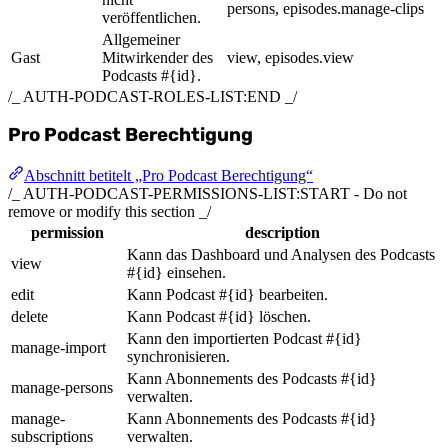
persons, episodes.manage-clips
veröffentlichen.
Allgemeiner
Gast
Mitwirkender des
view, episodes.view
Podcasts #{id}.
/_ AUTH-PODCAST-ROLES-LIST:END _/
Pro Podcast Berechtigung
Abschnitt betitelt „Pro Podcast Berechtigung“
/_ AUTH-PODCAST-PERMISSIONS-LIST:START - Do not
remove or modify this section _/
permission
description
Kann das Dashboard und Analysen des Podcasts
view
#{id} einsehen.
edit
Kann Podcast #{id} bearbeiten.
delete
Kann Podcast #{id} löschen.
Kann den importierten Podcast #{id}
manage-import
synchronisieren.
Kann Abonnements des Podcasts #{id}
manage-persons
verwalten.
manage-
Kann Abonnements des Podcasts #{id}
subscriptions
verwalten.