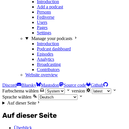
Introduction
Add a podcast
Persons
Fediverse
Users
Pages
Settings
Manage your podcasts
Introduction
Podcast dashboard
Episodes
Analytics
Broadcasting
Contributors
Website overview
Discord
Bluesky
Mastodon
Source code
Github
Farbschema wählen
version
Sprache wählen
Auf dieser Seite
Auf dieser Seite
Überblick