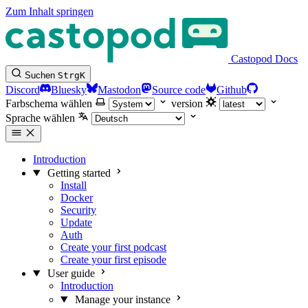
Zum Inhalt springen
Castopod Docs
Suchen
Strg
K
Discord
Bluesky
Mastodon
Source code
Github
Farbschema wählen
version
Sprache wählen
Introduction
Getting started
Install
Docker
Security
Update
Auth
Create your first podcast
Create your first episode
User guide
Introduction
Manage your instance