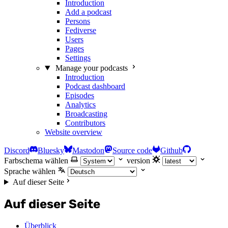
Introduction
Add a podcast
Persons
Fediverse
Users
Pages
Settings
Manage your podcasts
Introduction
Podcast dashboard
Episodes
Analytics
Broadcasting
Contributors
Website overview
Discord
Bluesky
Mastodon
Source code
Github
Farbschema wählen
version
Sprache wählen
Auf dieser Seite
Auf dieser Seite
Überblick