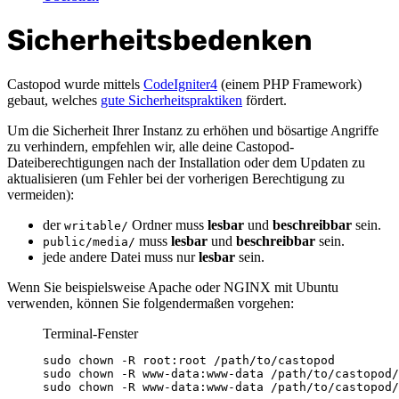
Sicherheitsbedenken
Castopod wurde mittels
CodeIgniter4
(einem PHP Framework)
gebaut, welches
gute Sicherheitspraktiken
fördert.
Um die Sicherheit Ihrer Instanz zu erhöhen und bösartige Angriffe
zu verhindern, empfehlen wir, alle deine Castopod-
Dateiberechtigungen nach der Installation oder dem Updaten zu
aktualisieren (um Fehler bei der vorherigen Berechtigung zu
vermeiden):
der
Ordner muss
lesbar
und
beschreibbar
sein.
writable/
muss
lesbar
und
beschreibbar
sein.
public/media/
jede andere Datei muss nur
lesbar
sein.
Wenn Sie beispielsweise Apache oder NGINX mit Ubuntu
verwenden, können Sie folgendermaßen vorgehen:
Terminal-Fenster
sudo
chown
-R
root:root
/path/to/castopod
sudo
chown
-R
www-data:www-data
/path/to/castopod/
sudo
chown
-R
www-data:www-data
/path/to/castopod/