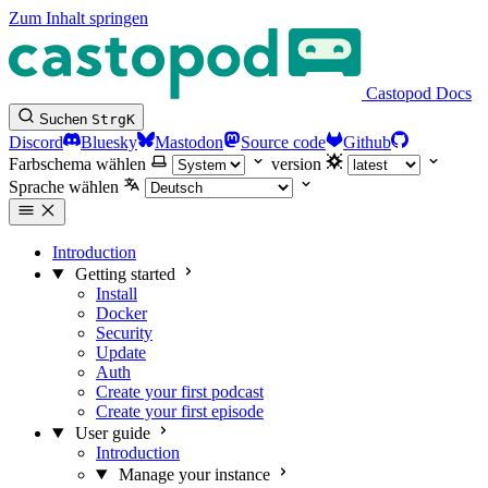
Zum Inhalt springen
Castopod Docs
Suchen
Strg
K
Discord
Bluesky
Mastodon
Source code
Github
Farbschema wählen
version
Sprache wählen
Introduction
Getting started
Install
Docker
Security
Update
Auth
Create your first podcast
Create your first episode
User guide
Introduction
Manage your instance