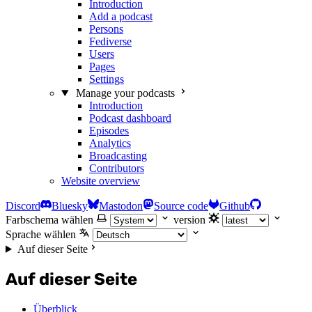
Introduction
Add a podcast
Persons
Fediverse
Users
Pages
Settings
Manage your podcasts
Introduction
Podcast dashboard
Episodes
Analytics
Broadcasting
Contributors
Website overview
Discord
Bluesky
Mastodon
Source code
Github
Farbschema wählen
version
Sprache wählen
Auf dieser Seite
Auf dieser Seite
Überblick